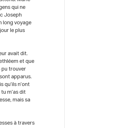
gens qui ne 
vec Joseph 
on long voyage 
our le plus 
r avait dit. 
Bethléem et que 
s pu trouver 
sont apparus. 
 qu’ils n’ont 
tu m’as dit 
esse, mais sa 
esses à travers 