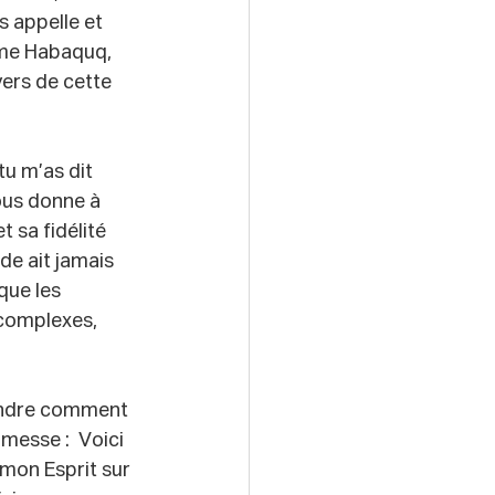
s appelle et 
mme Habaquq, 
vers de cette 
tu m’as dit 
ous donne à 
 sa fidélité 
de ait jamais 
que les 
complexes, 
endre comment 
messe :  Voici 
 mon Esprit sur 