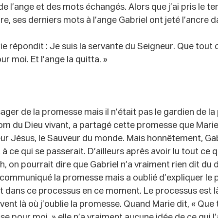
 de l’ange et des mots échangés. Alors que j’ai pris le 
ire, ses derniers mots à l’ange Gabriel ont jeté l’ancre
ie répondit : Je suis la servante du Seigneur. Que tout 
r moi. Et l’ange la quitta. »
sager de la promesse mais il n’était pas le gardien de l
nom du Dieu vivant, a partagé cette promesse que Marie
ur Jésus, le Sauveur du monde. Mais honnêtement, Gab
à ce qui se passerait. D’ailleurs après avoir lu tout ce q
, on pourrait dire que Gabriel n’a vraiment rien dit du
a communiqué la promesse mais a oublié d’expliquer le 
it dans ce processus en ce moment. Le processus est là
uvent là où j’oublie la promesse. Quand Marie dit, « Que 
se pour moi. » elle n’a vraiment aucune idée de ce qui l’