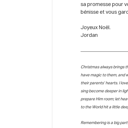
sa promesse pour vot
bénisse et vous gar
Joyeux Noël.
Jordan
Christmas always brings th
have magic to them, and wat
their parents’ hearts. I l
sing become deeper in light
prepare Him room; let hea
to the World hit a little de
Remembering is a big part 