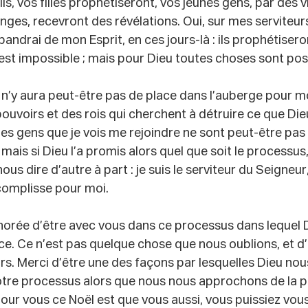
ls, vos filles prophétiseront, vos jeunes gens, par des v
songes, recevront des révélations. Oui, sur mes serviteu
pandrai de mon Esprit, en ces jours-là : ils prophétisero
est impossible ; mais pour Dieu toutes choses sont pos
 n’y aura peut-être pas de place dans l’auberge pour moi,
ouvoirs et des rois qui cherchent à détruire ce que Dieu
e les gens que je vois me rejoindre ne sont peut-être pa
 mais si Dieu l’a promis alors quel que soit le processus, i
us dire d’autre à part : je suis le serviteur du Seigneur
complisse pour moi. 
onorée d’être avec vous dans ce processus dans lequel 
e. Ce n’est pas quelque chose que nous oublions, et d’a
rs. Merci d’être une des façons par lesquelles Dieu no
tre processus alors que nous nous approchons de la 
 pour vous ce Noël est que vous aussi, vous puissiez vou