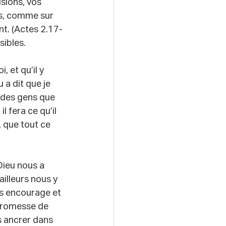
isions, vos 
rs, comme sur 
nt. (Actes 2.17-
sibles.
 et qu’il y 
 a dit que je 
s des gens que 
l fera ce qu’il 
, que tout ce 
Dieu nous a 
illeurs nous y 
us encourage et 
promesse de 
s ancrer dans 