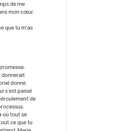
temps de me 
 dans mon cœur. 
ce que tu m’as 
a promesse. 
 donnerait 
riel donne 
ui s’est passé 
 déroulement de 
processus.
 où tout se 
tout ce que tu 
attend. Marie 