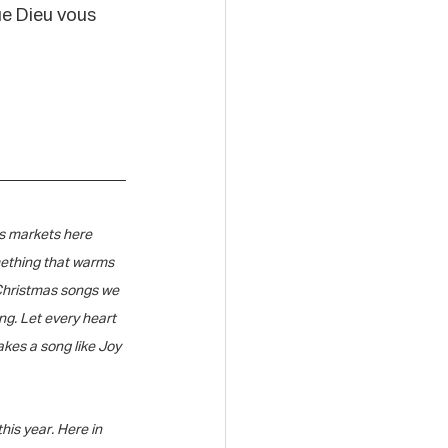
ue Dieu vous 
as markets here 
omething that warms 
 Christmas songs we 
ng. Let every heart 
kes a song like Joy 
is year. Here in 