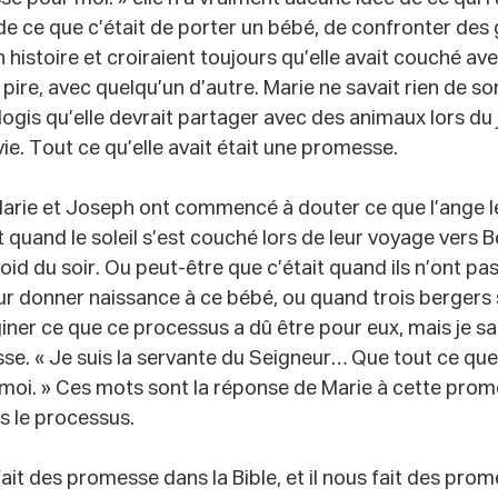
de ce que c’était de porter un bébé, de confronter des 
n histoire et croiraient toujours qu’elle avait couché a
 pire, avec quelqu’un d’autre. Marie ne savait rien de s
logis qu’elle devrait partager avec des animaux lors du j
 vie. Tout ce qu’elle avait était une promesse.
rie et Joseph ont commencé à douter ce que l’ange leu
t quand le soleil s’est couché lors de leur voyage vers 
roid du soir. Ou peut-être que c’était quand ils n’ont pa
ur donner naissance à ce bébé, ou quand trois bergers 
ner ce que ce processus a dû être pour eux, mais je sais
se. « Je suis la servante du Seigneur… Que tout ce que 
moi. » Ces mots sont la réponse de Marie à cette prom
ns le processus.
ait des promesse dans la Bible, et il nous fait des prom