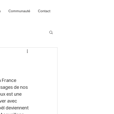
s
Communauté
Contact
a France 
isages de nos 
eux est une 
ver avec 
oël deviennent 