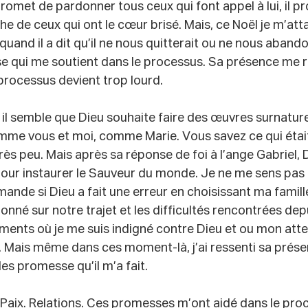
 promet de pardonner tous ceux qui font appel à lui, il 
he de ceux qui ont le cœur brisé. Mais, ce Noël je m’atta
and il a dit qu’il ne nous quitterait ou ne nous abando
e qui me soutient dans le processus. Sa présence me r
rocessus devient trop lourd.
e, il semble que Dieu souhaite faire des œuvres surnature
mme vous et moi, comme Marie. Vous savez ce qui était 
ès peu. Mais après sa réponse de foi à l’ange Gabriel, Di
our instaurer le Sauveur du monde. Je ne me sens pas 
ande si Dieu a fait une erreur en choisissant ma famille
ionné sur notre trajet et les difficultés rencontrées dep
moments où je me suis indigné contre Dieu et ou mon att
. Mais même dans ces moment-là, j’ai ressenti sa prése
les promesse qu’il m’a fait.
Paix. Relations. Ces promesses m’ont aidé dans le proc