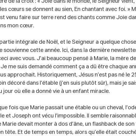
ière de la croix : « Joie dans le monde, le Seigneur vient,
 les cœurs se donnent au sien, En chantant avec foi. » M
est venu faire sur terre rend des chants comme Joie da
ans mon cœur. 
partie intégrale de Noël, et le Seigneur a quelque chose
e souvienne cette année. Ici, dans la dernière newsletter
ceci avec vous. J’ai beaucoup pensé à Marie, la mère de
 Je me suis demandé comment ça a dû être chaque ann
sus approchait. Historiquement, Jésus n’est pas né le 
pin décoré dans l’étable (j’en suis plutôt sûr), mais je sa
 jour où elle a donné vie à un enfant miracle.
que fois que Marie passait une étable ou un cheval, l’od
lle et Joseph ont vécu l’impossible. Il semble raisonnab
e Marie devait monter à dos d’âne, un flashback de son
n tête. Et de temps en temps, alors qu’elle était couchée