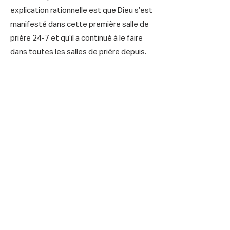
explication rationnelle est que Dieu s’est
manifesté dans cette première salle de
prière 24-7 et qu’il a continué à le faire
dans toutes les salles de prière depuis.
Document
ressource
24-7 Prayer a créé un document qui
raconte l'histoire de 24-7 Prayer et
vous servira de ressource pour vous
guider dans votre voyage avec nous.
Cliquez ci-dessous pour le lire et le
télécharger.
Télécharger