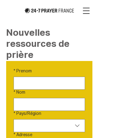
Nouvelles
ressources de
prière
*
Prenom
*
Nom
Multi-line address
*
Pays/Région
*
Adresse